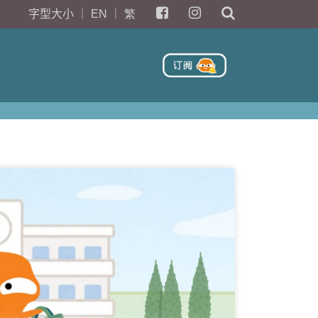
字型大小
｜
EN
｜
繁